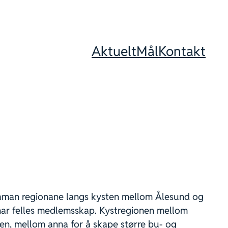
Aktuelt
Mål
Kontakt
saman regionane langs kysten mellom Ålesund og
har felles medlemsskap. Kystregionen mellom
en, mellom anna for å skape større bu- og