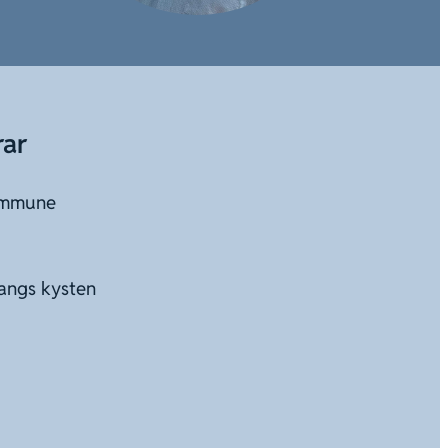
rar
ommune
langs kysten