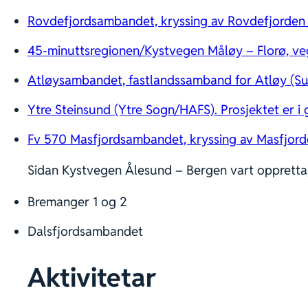
Rovdefjordsambandet, kryssing av Rovdefjorden 
45-minuttsregionen/Kystvegen Måløy – Florø, ve
Atløysambandet, fastlandssamband for Atløy (Sun
Ytre Steinsund (Ytre Sogn/HAFS). Prosjektet er i
Fv 570 Masfjordsambandet, kryssing av Masfjord
Sidan Kystvegen Ålesund – Bergen vart oppretta, h
Bremanger 1 og 2
Dalsfjordsambandet
Aktivitetar