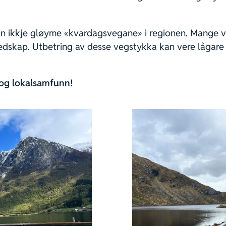
å ein ikkje gløyme «kvardagsvegane» i regionen. Mange 
dskap. Utbetring av desse vegstykka kan vere lågare f
v og lokalsamfunn!