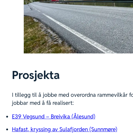
Prosjekta
I tillegg til å jobbe med overordna rammevilkår f
jobbar med å få realisert:
E39 Vegsund – Breivika (Ålesund)
Hafast, kryssing av Sulafjorden (Sunnmøre)