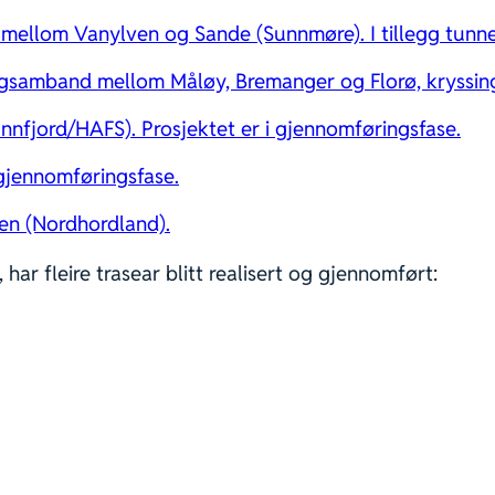
mellom Vanylven og Sande (Sunnmøre). I tillegg tunne
gsamband mellom Måløy, Bremanger og Florø, kryssing
nfjord/HAFS). Prosjektet er i gjennomføringsfase.
 gjennomføringsfase.
en (Nordhordland).
ar fleire trasear blitt realisert og gjennomført: